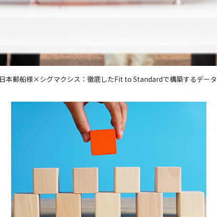
日本郵船様×シグマクシス：徹底したFit to Standardで構築する