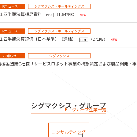
IRニュース
シグマクシス・ホールディングス
 第１四半期決算補足資料
（1,647KB）
IRニュース
シグマクシス・ホールディングス
 第１四半期決算短信〔日本基準〕（連結）
（271KB）
お知らせ
シグマクシス
機械製造業C社様「サービスロボット事業の構想策定および製品開発・事
シグマクシス・グループ
グループ企業一覧
コンサルティング