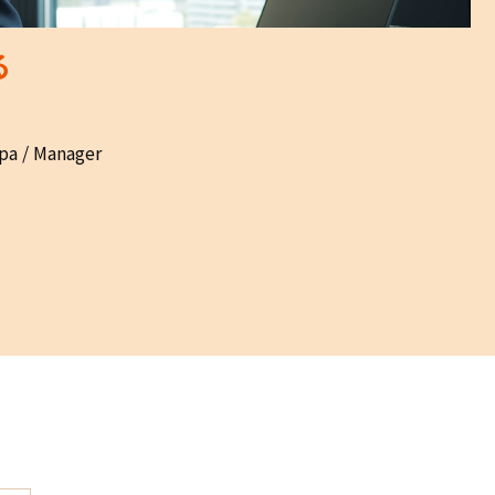
る
pa / Manager