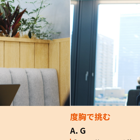
度胸で挑む
A. G