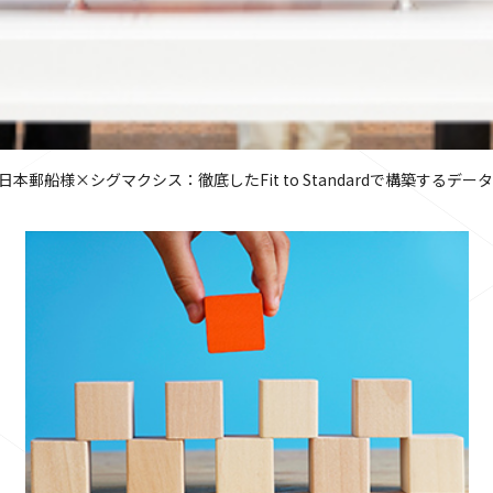
日本郵船様×シグマクシス：徹底したFit to Standardで構築する