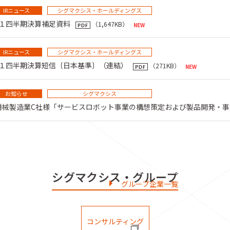
IRニュース
シグマクシス・ホールディングス
 第１四半期決算補足資料
（1,647KB）
IRニュース
シグマクシス・ホールディングス
 第１四半期決算短信〔日本基準〕（連結）
（271KB）
お知らせ
シグマクシス
機械製造業C社様「サービスロボット事業の構想策定および製品開発・事
シグマクシス・グループ
グループ企業一覧
コンサルティング