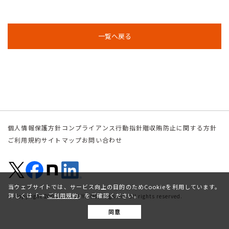
一覧へ戻る
個人情報保護方針
コンプライアンス行動指針
贈収賄防止に関する方針
ご利用規約
サイトマップ
お問い合わせ
当ウェブサイトでは、サービス向上の目的のためCookieを利用しています。
詳しくは「
ご利用規約
」をご確認ください。
© Copyright 2008 SIGMAXYZ Holdings Inc. all rights reserved.
BACK TO TOP
同意