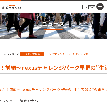
EN
ニュース
2022.07.29
メディア掲載
シグマクシス・ホールディングス
！前編〜nexusチャレンジパーク早野の”生
みた！前編〜nexusチャレンジパーク早野の”生活者起点”のまち
ィレクター 清水健太郎