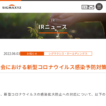
EN
IRニュース
IRニュース
2022.06.03
お知らせ
シグマクシス・ホールディングス
総会における新型コロナウイルス感染予防対
あたり、新型コロナウイルスの感染拡大防止への対応について、以下