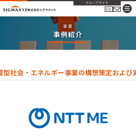
グループサイト
EN
事例紹介
事例紹介
環型社会・エネルギー事業の構想策定および