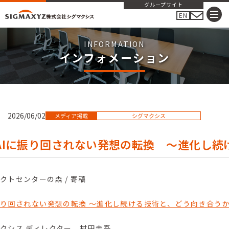
グループサイト
EN
インフォメーション
2026/06/02
メディア掲載
シグマクシス
AIに振り回されない発想の転換 ～進化し続
クトセンターの森 / 寄稿
振り回されない発想の転換 ～進化し続ける技術と、どう向き合う
クシス ディレクター 村田圭吾